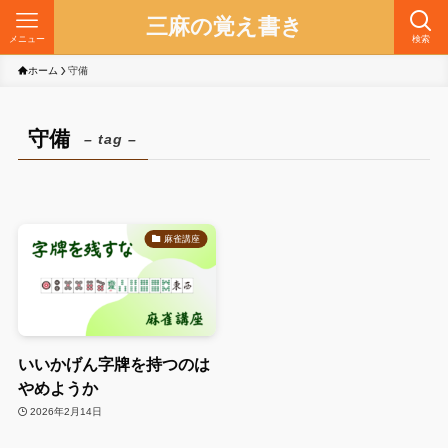
三麻の覚え書き
メニュー
検索
ホーム
守備
守備
– tag –
麻雀講座
いいかげん字牌を持つのは
やめようか
2026年2月14日