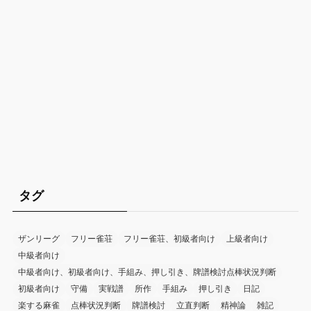
タグ
ザンリーグ
フリー雀荘
フリー雀荘、初級者向け
上級者向け
中級者向け
中級者向け、初級者向け、手組み、押し引き、牌譜検討点棒状況判断
初級者向け
守備
実戦譜
所作
手組み
押し引き
日記
楽する麻雀
点棒状況判断
牌譜検討
立直判断
精神論
雑記