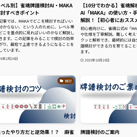
ベル別】雀魂牌譜検討AI・MAKA
【10分でわかる】雀魂解
検討すべきポイント
AI「MAKA」の使い方・
解説！【初心者におスス
記事では、MAKAでどこを検討すればいい
分からない、という人のために、レベル帯
初心者向けに、雀魂公式AI「M
どこを重点的に見ればいいのかなど解説し
や仕様を丁寧解説。難しく考え
きます。この記事をみることで検討の効率
クッと解析でき、最終的には自
がり、最短で上達できるようになることを
譜検討ができる力を育てること
しています。
ます。
26年2月24日
2025年10月19日
検討
違ったやり方だと逆効果！？ 麻雀
牌譜検討のご案内