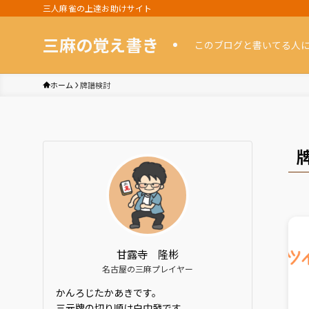
三人麻雀の上達お助けサイト
三麻の覚え書き
このブログと書いてる人
ホーム
牌譜検討
甘露寺 隆彬
名古屋の三麻プレイヤー
かんろじたかあきです。
三元牌の切り順は白中發です。