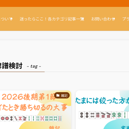
について
迷ったらここ！各カテゴリ記事一覧
お問い合わせ
プ
牌譜検討
– tag –
雑記