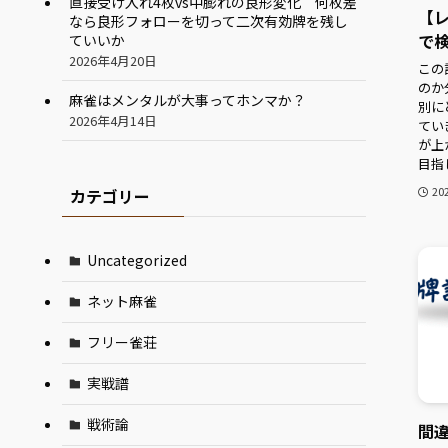
直接受け入れ4枚vs中膨れの良形変化 何枚差
【レ
なら良形フォローを切って二次有効牌を残し
で
ていいか
2026年4月20日
この
のか
麻雀はメンタルが大事ってホンマか？
別に
2026年4月14日
てい
が上
目指
20
カテゴリー
Uncategorized
ネット麻雀
フリー雀荘
実戦譜
戦術論
間