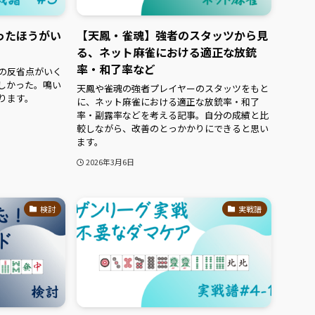
ったほうがい
【天鳳・雀魂】強者のスタッツから見
る、ネット麻雀における適正な放銃
率・和了率など
の反省点がいく
しかった。鳴い
天鳳や雀魂の強者プレイヤーのスタッツをもと
ります。
に、ネット麻雀における適正な放銃率・和了
率・副露率などを考える記事。自分の成績と比
較しながら、改善のとっかかりにできると思い
ます。
2026年3月6日
検討
実戦譜