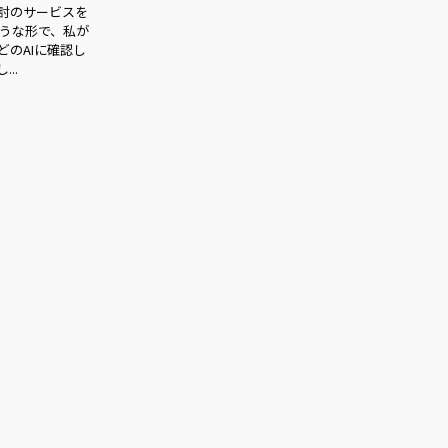
討のサービスを
ような形で、私が
どのAIに確認し
..