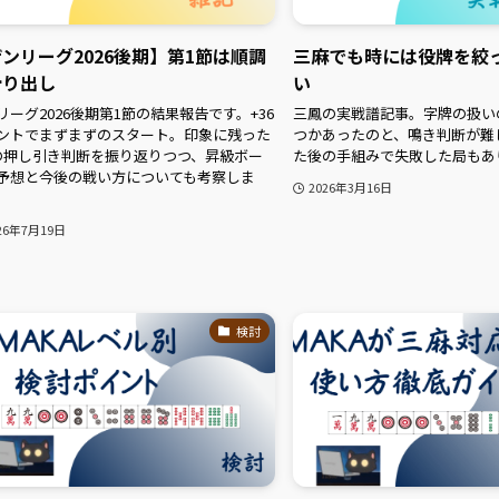
ンリーグ2026後期】第1節は順調
三麻でも時には役牌を絞
滑り出し
い
リーグ2026後期第1節の結果報告です。+36
三鳳の実戦譜記事。字牌の扱い
ントでまずまずのスタート。印象に残った
つかあったのと、鳴き判断が難
の押し引き判断を振り返りつつ、昇級ボー
た後の手組みで失敗した局もあ
予想と今後の戦い方についても考察しま
2026年3月16日
26年7月19日
検討