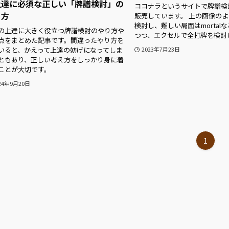
上達に必須な正しい「牌譜検討」の
ココナラというサイトで牌譜検
り方
販売しています。 上の画像の
検討し、難しい局面はmortalな
の上達に大きく役立つ牌譜検討のやり方や
つつ、エクセルで全打牌を検討し.
点をまとめた記事です。間違ったやり方を
いると、かえって上達の妨げになってしま
2023年7月23日
ともあり、正しい考え方をしっかり身に着
ことが大切です。
24年9月20日
1