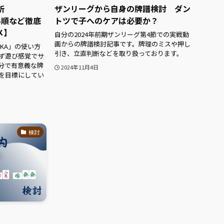
析
ザンリーグから自身の牌譜検討 ダン
手順など徹底
トツで子へのケアは必要か？
メ】
自分の2024年前期ザンリーグ第4節での実戦動
画からの牌譜検討記事です。牌理のミスや押し
AKA」の使い方
引き、立直判断などを取り扱っております。
ず遊び感覚でサ
分で有意義な牌
2024年11月4日
を目標にしてい
検討