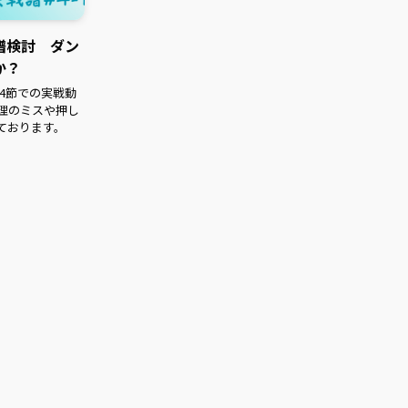
譜検討 ダン
か？
第4節での実戦動
理のミスや押し
ております。