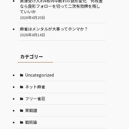
直接受け入れ4枚vs中膨れの良形変化 何枚差
なら良形フォローを切って二次有効牌を残し
ていいか
2026年4月20日
麻雀はメンタルが大事ってホンマか？
2026年4月14日
カテゴリー
Uncategorized
ネット麻雀
フリー雀荘
実戦譜
戦術論