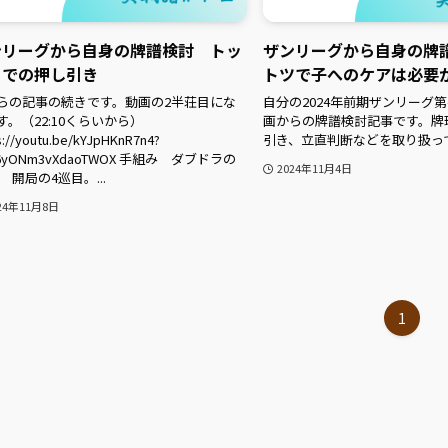
ンリーグから自身の牌譜検討 トッ
ザンリーグから自身の牌
目での押し引き
トツで子へのケアは必要
らの記事の続きです。動画の2半荘目にな
自分の2024年前期ザンリーグ
す。（22:10くらいから）
画からの牌譜検討記事です。牌
s://youtu.be/kYJpHKnR7n4?
引き、立直判断などを取り扱っ
46yONm3vXdaoTWOX 手組み ダブドラの
2024年11月4日
 開局の4巡目。...
24年11月8日
1