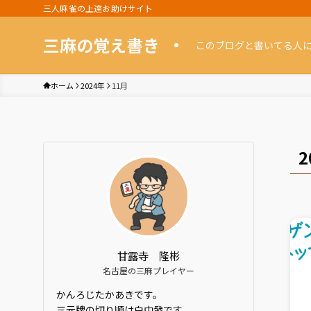
三人麻雀の上達お助けサイト
三麻の覚え書き
このブログと書いてる人
ホーム
2024年
11月
2
甘露寺 隆彬
名古屋の三麻プレイヤー
かんろじたかあきです。
三元牌の切り順は白中發です。