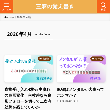
三麻の覚え書き
メニュー
検索
ホーム
2026年
4月
2026年4月
– date –
実戦譜
精神論
直接受け入れ4枚vs中膨れ
麻雀はメンタルが大事って
の良形変化 何枚差なら良
ホンマか？
形フォローを切って二次有
2026年4月14日
効牌を残していいか