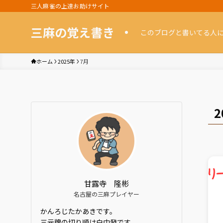
三人麻雀の上達お助けサイト
三麻の覚え書き
このブログと書いてる人
ホーム
2025年
7月
2
甘露寺 隆彬
名古屋の三麻プレイヤー
かんろじたかあきです。
三元牌の切り順は白中發です。