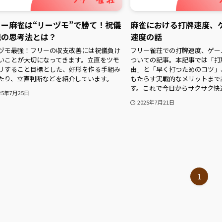
リー麻雀は“リーヅモ”で勝て！祝儀
麻雀における打牌速度、
視の思考法とは？
速度の話
ヅモ最強！フリーの収支改善には祝儀負け
フリー雀荘での打牌速度、ゲー
いことが大切になってきます。立直をツモ
ついての記事。本記事では「打
リすること目標とした、好形を作る手組み
由」と「早く打つためのコツ」
たり、立直判断などを紹介しています。
もたらす実戦的なメリットまで
す。これで今日からサクサク快
25年7月25日
2025年7月21日
1