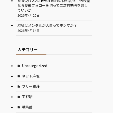
直接受け入れ4枚vs中膨れの良形変化 何枚差
なら良形フォローを切って二次有効牌を残し
ていいか
2026年4月20日
麻雀はメンタルが大事ってホンマか？
2026年4月14日
カテゴリー
Uncategorized
ネット麻雀
フリー雀荘
実戦譜
戦術論