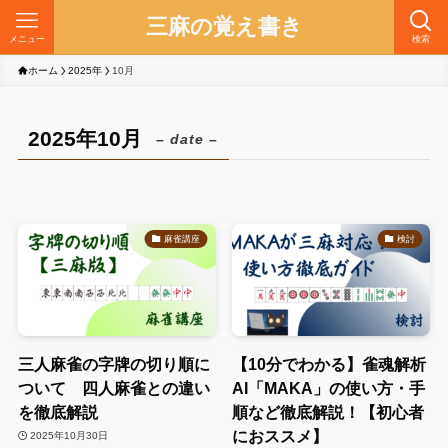
三麻の覚え書き
メニュー
検索
ホーム
2025年
10月
2025年10月
– date –
麻雀講座
検討
三人麻雀の字牌の切り順に
【10分でわかる】雀魂解析
ついて 四人麻雀との違い
AI「MAKA」の使い方・手
を徹底解説
順など徹底解説！【初心者
におススメ】
2025年10月30日