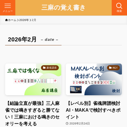
三麻の覚え書き
メニュー
検索
ホーム
2026年
2月
2026年2月
– date –
麻雀講座
検討
【結論立直が最強】三人麻
【レベル別】雀魂牌譜検討
雀では鳴きすぎると勝てな
AI・MAKAで検討すべきポ
い！三麻における鳴きのセ
イント
オリーを考える
2026年2月24日