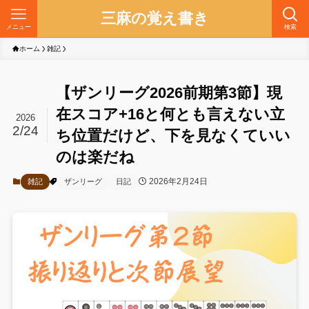
三麻の覚え書き
メニュー
検索
ホーム
雑記
【ザンリーグ2026前期第3節】現
在スコア+16と何とも言えない立
2026
2/24
ち位置だけど、下を見なくていい
のは楽だね
2026年2月24日
雑記
ザンリーグ
日記