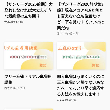
【ザンリーグ2026前期】大
【ザンリーグ2026前期第3
崩れしなければ大丈夫そう
節】現在スコア+16と何と
な最終節の立ち回り
も言えない立ち位置だけ
ど、下を見なくていいのは
2026年5月5日
楽だね
2026年2月24日
フリー麻雀・リアル麻雀用
四人麻雀はうまくいくのに
語集
三人麻雀だと勝てないあな
たへ てっとり早く適応す
2025年5月21日
る方法をお教えします！
2025年1月7日