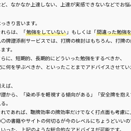
など、なかなか上達しない、上達が実感できないなどでお悩
はっきり言います。
それらは、「
勉強をしていない
」もしくは「
間違った勉強
私の牌譜添削サービスでは、打牌の検討はもちろん、打牌の
します。
さらに、短期的、長期的にどういった勉強をするべきか、
次に何を学ぶべきか、といったことまでアドバイスさせてい
例えば、
牌譜から、「染め手を軽視する傾向がある」「安全牌を抱え
れる。
それであれば、聴牌効率の牌効率だけでなく打点面も考慮に
〇〇の書籍やサイトの何切るが今のレベルにちょうどいいの
といった、上記のような総合的なアドバイスが可能です。