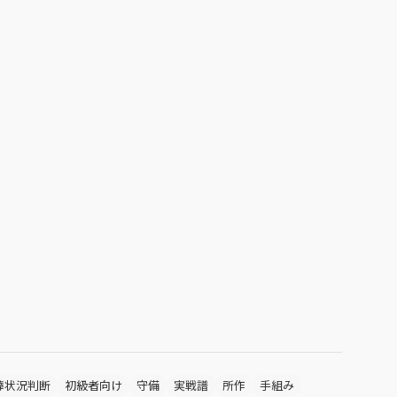
棒状況判断
初級者向け
守備
実戦譜
所作
手組み