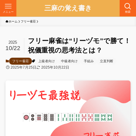
三麻の覚え書き
メニュー
検索
ホーム
フリー雀荘
フリー麻雀は“リーヅモ”で勝て！
2025
10/22
祝儀重視の思考法とは？
フリー雀荘
上級者向け
中級者向け
手組み
立直判断
2025年7月25日
2025年10月22日