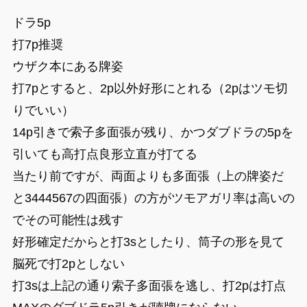
ドラ5p
打7p推奨
ウザク本にある牌姿
打7pとすると、2p以外好形にとれる（2pはツモ切
りでいい）
14p引きで索子多面張が残り、かつダブドラの5pを
引いても高打点良形立直が打てる
当たり前ですが、両面よりも多面張（上の牌姿だ
と3444567の四面張）の方がツモアガリ率は高いの
でその可能性は残す
好形確定だからと打3sとしたり、筒子の形を見て
脳死で打2pとしない
打3sは上記の通り索子多面張を逃し、打2pは打点