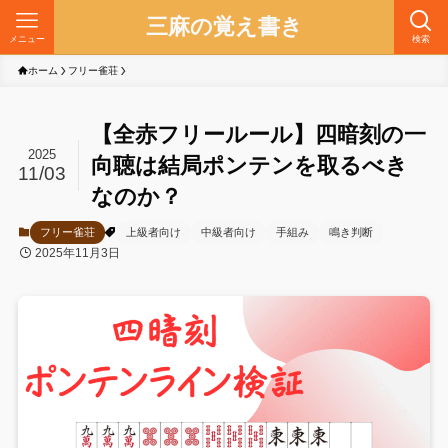
三麻の覚え書き
メニュー
検索
ホーム
フリー雀荘
【全赤フリールール】四暗刻の一
2025
向聴は結局ポンテンを取るべき
11/03
なのか？
フリー雀荘
上級者向け
中級者向け
手組み
鳴き判断
2025年11月3日