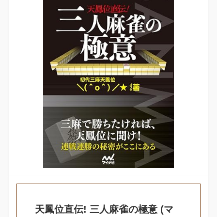
天鳳位直伝! 三人麻雀の極意 (マ