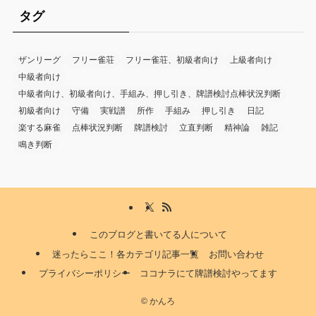
タグ
ザンリーグ
フリー雀荘
フリー雀荘、初級者向け
上級者向け
中級者向け
中級者向け、初級者向け、手組み、押し引き、牌譜検討点棒状況判断
初級者向け
守備
実戦譜
所作
手組み
押し引き
日記
楽する麻雀
点棒状況判断
牌譜検討
立直判断
精神論
雑記
鳴き判断
このブログと書いてる人について
迷ったらここ！各カテゴリ記事一覧
お問い合わせ
プライバシーポリシー
ココナラにて牌譜検討やってます
©
かんろ