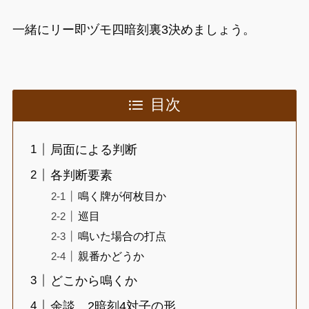
一緒にリー即ヅモ四暗刻裏3決めましょう。
目次
局面による判断
各判断要素
鳴く牌が何枚目か
巡目
鳴いた場合の打点
親番かどうか
どこから鳴くか
余談 2暗刻4対子の形