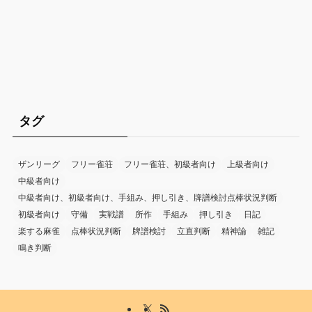
タグ
ザンリーグ
フリー雀荘
フリー雀荘、初級者向け
上級者向け
中級者向け
中級者向け、初級者向け、手組み、押し引き、牌譜検討点棒状況判断
初級者向け
守備
実戦譜
所作
手組み
押し引き
日記
楽する麻雀
点棒状況判断
牌譜検討
立直判断
精神論
雑記
鳴き判断