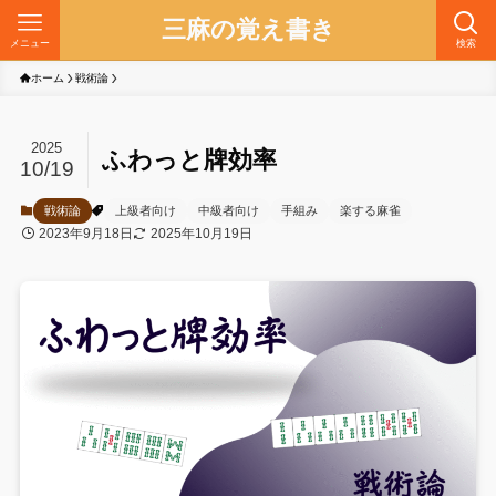
三麻の覚え書き
メニュー
検索
ホーム
戦術論
2025
ふわっと牌効率
10/19
戦術論
上級者向け
中級者向け
手組み
楽する麻雀
2023年9月18日
2025年10月19日