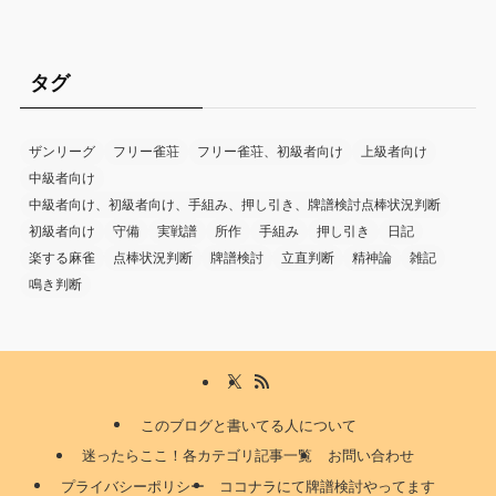
タグ
ザンリーグ
フリー雀荘
フリー雀荘、初級者向け
上級者向け
中級者向け
中級者向け、初級者向け、手組み、押し引き、牌譜検討点棒状況判断
初級者向け
守備
実戦譜
所作
手組み
押し引き
日記
楽する麻雀
点棒状況判断
牌譜検討
立直判断
精神論
雑記
鳴き判断
このブログと書いてる人について
迷ったらここ！各カテゴリ記事一覧
お問い合わせ
プライバシーポリシー
ココナラにて牌譜検討やってます