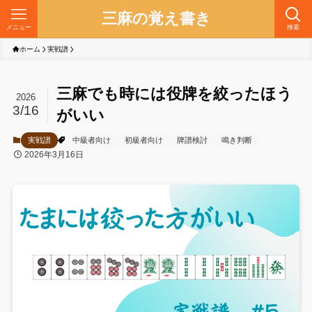
三麻の覚え書き
メニュー
検索
ホーム
実戦譜
三麻でも時には役牌を絞ったほう
2026
3/16
がいい
実戦譜
中級者向け
初級者向け
牌譜検討
鳴き判断
2026年3月16日