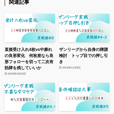
関連記事
直接受け入れ4枚vs中膨れ
ザンリーグから自身の牌譜
の良形変化 何枚差なら良
検討 トップ目での押し引
形フォローを切って二次有
き
効牌を残していいか
2024年11月8日
2026年4月20日