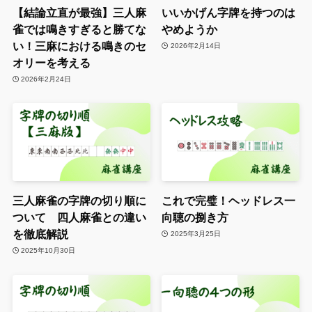
【結論立直が最強】三人麻
いいかげん字牌を持つのは
雀では鳴きすぎると勝てな
やめようか
い！三麻における鳴きのセ
2026年2月14日
オリーを考える
2026年2月24日
三人麻雀の字牌の切り順に
これで完璧！ヘッドレス一
ついて 四人麻雀との違い
向聴の捌き方
を徹底解説
2025年3月25日
2025年10月30日