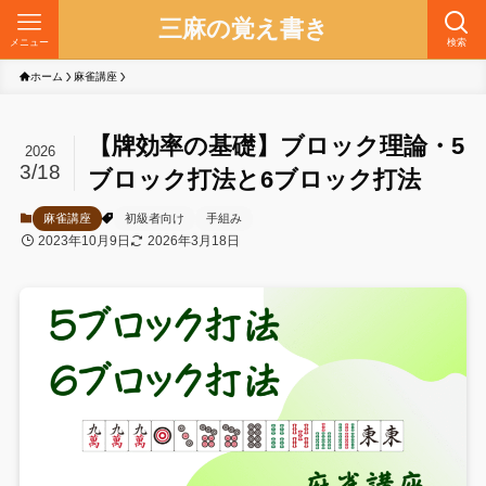
三麻の覚え書き
メニュー
検索
ホーム
麻雀講座
【牌効率の基礎】ブロック理論・5
2026
3/18
ブロック打法と6ブロック打法
麻雀講座
初級者向け
手組み
2023年10月9日
2026年3月18日