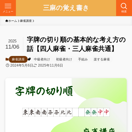
三麻の覚え書き
メニュー
検索
ホーム
麻雀講座
字牌の切り順の基本的な考え方の
2025
11/06
話【四人麻雀・三人麻雀共通】
麻雀講座
中級者向け
初級者向け
手組み
楽する麻雀
2024年5月6日
2025年11月6日