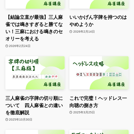
【結論立直が最強】三人麻
いいかげん字牌を持つのは
雀では鳴きすぎると勝てな
やめようか
い！三麻における鳴きのセ
2026年2月14日
オリーを考える
2026年2月24日
三人麻雀の字牌の切り順に
これで完璧！ヘッドレス一
ついて 四人麻雀との違い
向聴の捌き方
を徹底解説
2025年3月25日
2025年10月30日