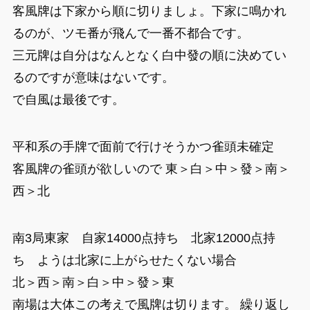
客風牌は下家から順に切りましょ。下家に鳴かれ
るのが、ツモ番が飛んで一番不都合です。
三元牌は自分はなんとなく白中發の順に決めてい
るのですが意味はないです。
で自風は最後です。
平和系の手牌で面前で行けそうかつ雀頭未確定
客風牌の雀頭が欲しいので 東＞白＞中＞發＞南＞
西＞北
南3局東家 自家14000点持ち 北家12000点持
ち ようは北家に上がらせたくない場合
北＞西＞南＞白＞中＞發＞東
南場は大体この考えで風牌は切ります。 繰り返し